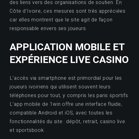
des liens vers des organisations de soutien. En
Côte d’Ivoire, ces mesures sont très appréciées
car elles montrent que le site agit de façon
responsable envers ses joueurs.
APPLICATION MOBILE ET
EXPÉRIENCE LIVE CASINO
L’accès via smartphone est primordial pour les
joueurs ivoiriens qui utilisent souvent leurs
téléphones pour tout, y compris les paris sportifs.
L’app mobile de 1win offre une interface fluide,
compatible Android et iOS, avec toutes les
fonctionnalités du site : dépôt, retrait, casino live
et sportsbook.