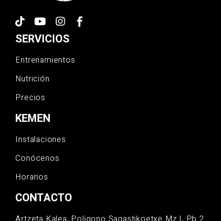
SERVICIOS
Entrenamientos
Nutrición
Precios
KEMEN
Instalaciones
Conócenos
Horarios
CONTACTO
Artzeta Kalea, Poligono Sagastikoetxe Mz I, Pb 2