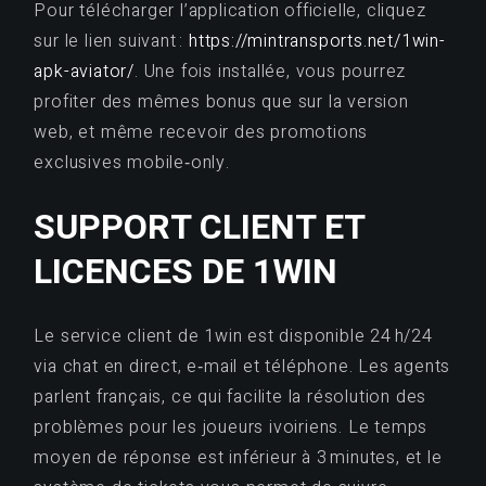
Pour télécharger l’application officielle, cliquez
sur le lien suivant :
https://mintransports.net/1win-
apk-aviator/
. Une fois installée, vous pourrez
profiter des mêmes bonus que sur la version
web, et même recevoir des promotions
exclusives mobile‑only.
SUPPORT CLIENT ET
LICENCES DE 1WIN
Le service client de 1win est disponible 24 h/24
via chat en direct, e‑mail et téléphone. Les agents
parlent français, ce qui facilite la résolution des
problèmes pour les joueurs ivoiriens. Le temps
moyen de réponse est inférieur à 3 minutes, et le