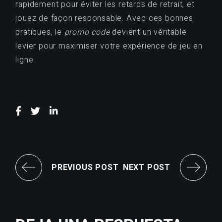
rapidement pour éviter les retards de retrait, et
jouez de façon responsable. Avec ces bonnes
pratiques, le
promo code
devient un véritable
levier pour maximiser votre expérience de jeu en
ligne.
PREVIOUS POST
NEXT POST