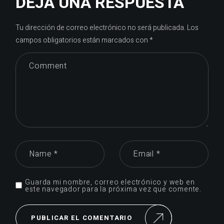
DEJA UNA RESPUESTA
Tu dirección de correo electrónico no será publicada.
Los
campos obligatorios están marcados con
*
Guarda mi nombre, correo electrónico y web en
este navegador para la próxima vez que comente.
PUBLICAR EL COMENTARIO