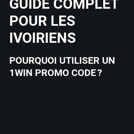
GUIDE COMPLET
POUR LES
IVOIRIENS
POURQUOI UTILISER UN
1WIN PROMO CODE
?