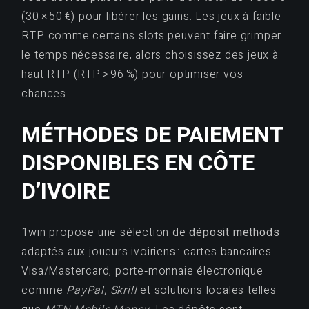
(30 × 50 €) pour libérer les gains. Les jeux à faible
RTP comme certains slots peuvent faire grimper
le temps nécessaire, alors choisissez des jeux à
haut RTP (RTP > 96 %) pour optimiser vos
chances.
MÉTHODES DE PAIEMENT
DISPONIBLES EN CÔTE
D’IVOIRE
1win propose une sélection de
déposit methods
adaptés aux joueurs ivoiriens : cartes bancaires
Visa/Mastercard, porte‑monnaie électronique
comme
PayPal, Skrill
et solutions locales telles