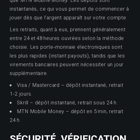
que
MTN Mobile Money
. Les dépôts sont
instantanés, ce qui vous permet de commencer à
jouer dès que l’argent apparaît sur votre compte.
Les retraits, quant à eux, prennent généralement
entre 24 et 48 heures ouvrées selon la méthode
choisie. Les porte‑monnaie électroniques sont
les plus rapides (instant payouts), tandis que les
virements bancaires peuvent nécessiter un jour
supplémentaire.
Visa / Mastercard – dépôt instantané, retrait
1‑2 jours.
Skrill – dépôt instantané, retrait sous 24 h.
MTN Mobile Money – dépôt en 5 min, retrait
24 h.
SÉCURITÉ, VÉRIFICATION