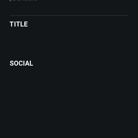
TITLE
SOCIAL