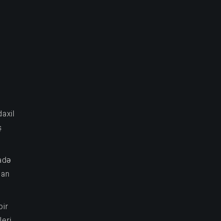
axil
ş
sadə
man
bir
leri