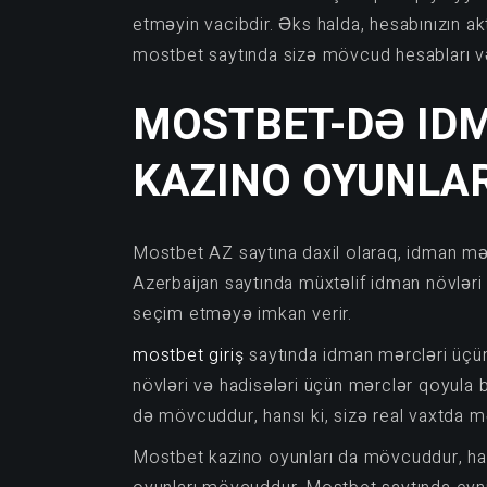
etməyin vacibdir. Əks halda, hesabınızın akt
mostbet saytında sizə mövcud hesabları və
MOSTBET-DƏ ID
KAZINO OYUNLAR
Mostbet AZ saytına daxil olaraq, idman mər
Azerbaijan saytında müxtəlif idman növləri 
seçim etməyə imkan verir.
mostbet giriş
saytında idman mərcləri üçün
növləri və hadisələri üçün mərclər qoyula
də mövcuddur, hansı ki, sizə real vaxtda mə
Mostbet kazino oyunları da mövcuddur, hans