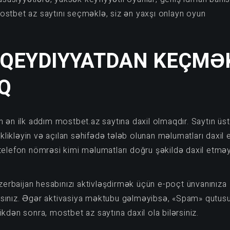
. Mostbet az saytını seçməklə, siz ən yaxşı onlayn oyun
 QEYDIYYATDAN KEÇMƏ
Q
n ilk addım mostbet.az saytına daxil olmaqdır. Saytın üst
ikləyin və açılan səhifədə tələb olunan məlumatları daxil e
telefon nömrəsi kimi məlumatları doğru şəkildə daxil etmə
rbaijan hesabınızı aktivləşdirmək üçün e-poçt ünvanınıza
ısınız. Əgər aktivasiya məktubu gəlməyibsə, «Spam» qutus
kdən sonra, mostbet az saytına daxil ola bilərsiniz.