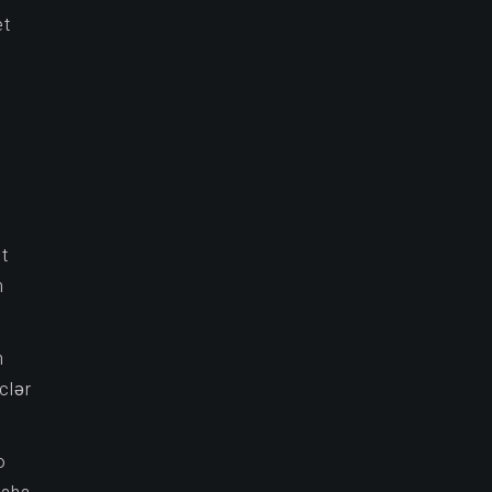
et
t
n
n
clər
o