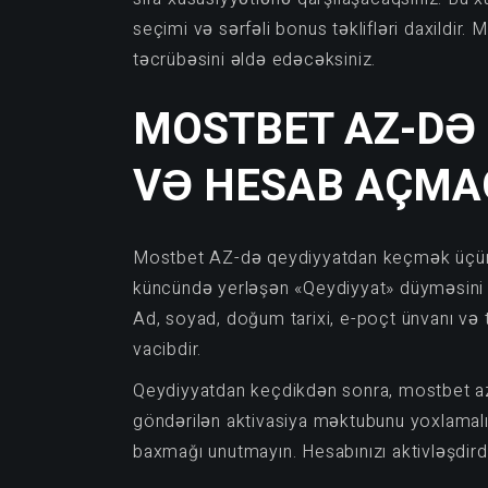
seçimi və sərfəli bonus təklifləri daxildir
təcrübəsini əldə edəcəksiniz.
MOSTBET AZ-DƏ
VƏ HESAB AÇMA
Mostbet AZ-də qeydiyyatdan keçmək üçün ə
küncündə yerləşən «Qeydiyyat» düyməsini kl
Ad, soyad, doğum tarixi, e-poçt ünvanı və 
vacibdir.
Qeydiyyatdan keçdikdən sonra, mostbet aze
göndərilən aktivasiya məktubunu yoxlamal
baxmağı unutmayın. Hesabınızı aktivləşdirdi