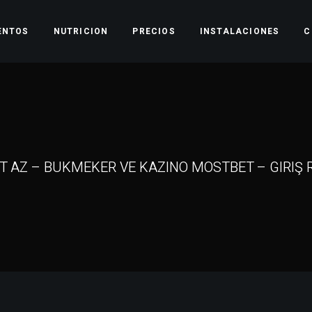
ENTOS
NUTRICION
PRECIOS
INSTALACIONES
C
 AZ – BUKMEKER VE KAZINO MOSTBET – GIRIŞ 