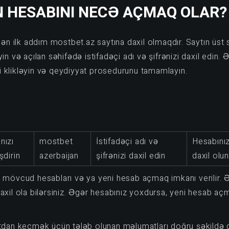
 HESABINI NECƏ AÇMAQ OLAR?
 ilk addım mostbet.az saytına daxil olmaqdır. Saytın üst 
n və açılan səhifədə istifadəçi adı və şifrənizi daxil edin. 
 klikləyin və qeydiyyat prosedurunu tamamlayın.
nızı
mostbet
İstifadəçi adı və
Hesabını
şdirin
azerbaijan
şifrənizi daxil edin
daxil olun
ə mövcud hesabları və ya yeni hesab açmaq imkanı verilir. 
axil ola bilərsiniz. Əgər hesabınız yoxdursa, yeni hesab a
an keçmək üçün tələb olunan məlumatları doğru şəkildə d