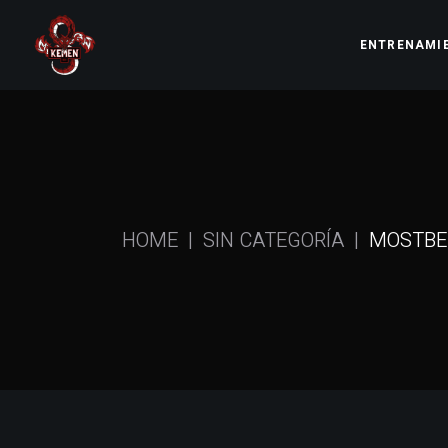
Skip
to
the
ENTRENAMI
content
HOME
SIN CATEGORÍA
MOSTBET