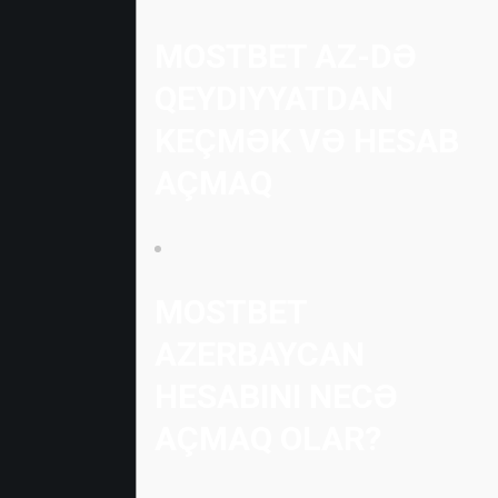
MOSTBET AZ-DƏ
QEYDIYYATDAN
KEÇMƏK VƏ HESAB
AÇMAQ
MOSTBET
AZERBAYCAN
HESABINI NECƏ
AÇMAQ OLAR?