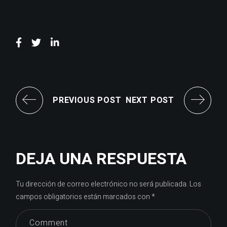
PREVIOUS POST
NEXT POST
DEJA UNA RESPUESTA
Tu dirección de correo electrónico no será publicada.
Los
campos obligatorios están marcados con
*