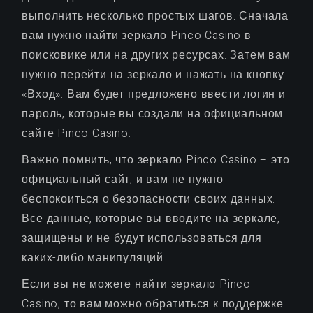
выполнить несколько простых шагов. Сначала
вам нужно найти зеркало Pinco Casino в
поисковике или на других ресурсах. Затем вам
нужно перейти на зеркало и нажать на кнопку
«Вход». Вам будет предложено ввести логин и
пароль, которые вы создали на официальном
сайте Pinco Casino.
Важно помнить, что зеркало Pinco Casino – это
официальный сайт, и вам не нужно
беспокоиться о безопасности своих данных.
Все данные, которые вы вводите на зеркале,
защищены и не будут использоваться для
каких-либо манипуляций.
Если вы не можете найти зеркало Pinco
Casino, то вам можно обратиться к поддержке