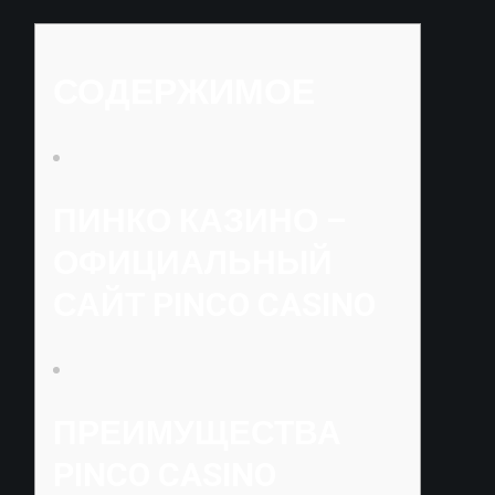
СОДЕРЖИМОЕ
ПИНКО КАЗИНО –
ОФИЦИАЛЬНЫЙ
САЙТ PINCO CASINO
ПРЕИМУЩЕСТВА
PINCO CASINO