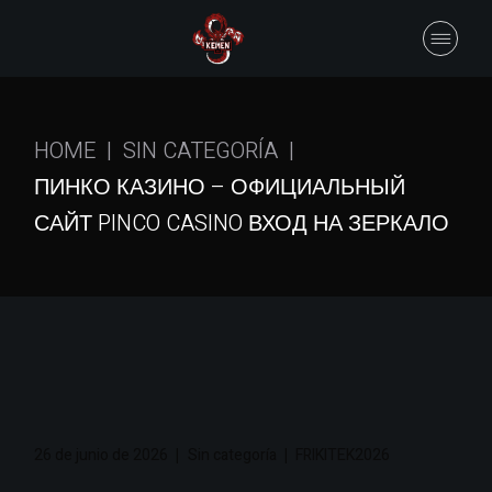
Skip
to
the
content
HOME
SIN CATEGORÍA
ПИНКО КАЗИНО – ОФИЦИАЛЬНЫЙ
САЙТ PINCO CASINO ВХОД НА ЗЕРКАЛО
26 de junio de 2026
Sin categoría
FRIKITEK2026