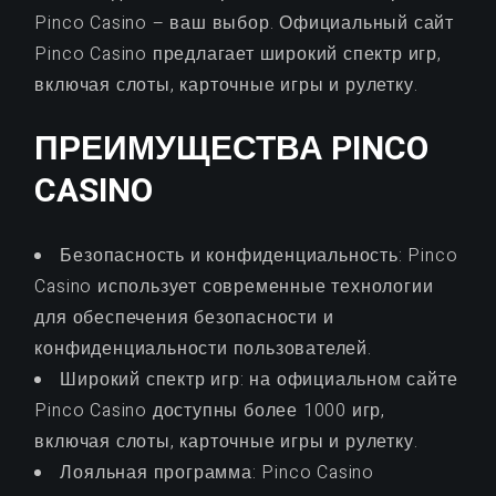
Pinco Casino – ваш выбор. Официальный сайт
Pinco Casino предлагает широкий спектр игр,
включая слоты, карточные игры и рулетку.
ПРЕИМУЩЕСТВА PINCO
CASINO
Безопасность и конфиденциальность: Pinco
Casino использует современные технологии
для обеспечения безопасности и
конфиденциальности пользователей.
Широкий спектр игр: на официальном сайте
Pinco Casino доступны более 1000 игр,
включая слоты, карточные игры и рулетку.
Лояльная программа: Pinco Casino