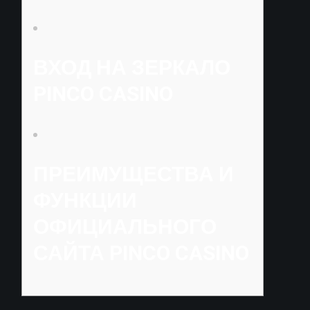
ВХОД НА ЗЕРКАЛО
PINCO CASINO
ПРЕИМУЩЕСТВА И
ФУНКЦИИ
ОФИЦИАЛЬНОГО
САЙТА PINCO CASINO