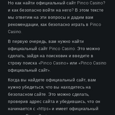
Но как найти официальный сайт Pinco Casino?
и как безопасно войти на него? В этом тексте
мы ответим на эти вопросы и дадим вам
рекомендации, как безопасно играть в Pinco
Casino.
В первую очередь, вам нужно найти
официальный сайт Pinco Casino. Это можно
сделать, зайдя на поисковик и введите в
строку поиска «Pinco Casino» или «Pinco Casino
официальный сайт».
Когда вы найдете официальный сайт, вам
нужно убедиться, что вы находитесь на
безопасном сайте. Это можно сделать,
проверив адрес сайта и убедившись, что он
начинается с «https» и имеет официальный