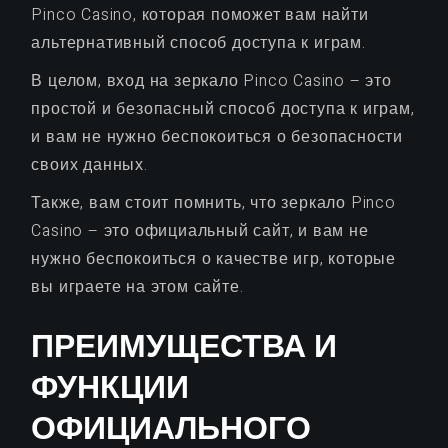
Pinco Casino, которая поможет вам найти
альтернативный способ доступа к играм.
В целом, вход на зеркало Pinco Casino – это
простой и безопасный способ доступа к играм,
и вам не нужно беспокоиться о безопасности
своих данных.
Также, вам стоит помнить, что зеркало Pinco
Casino – это официальный сайт, и вам не
нужно беспокоиться о качестве игр, которые
вы играете на этом сайте.
ПРЕИМУЩЕСТВА И
ФУНКЦИИ
ОФИЦИАЛЬНОГО