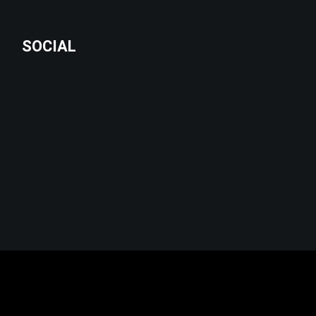
SOCIAL