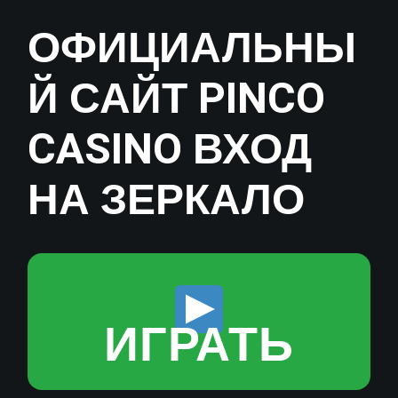
ОФИЦИАЛЬНЫ
Й САЙТ PINCO
CASINO ВХОД
НА ЗЕРКАЛО
ИГРАТЬ