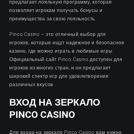
предлагает лояльную программу, которая
позволяет игрокам получать бонусы и
преимущества за свою лояльность.
Pinco Casino – это отличный выбор для
игроков, которые ищут надежное и безопасное
казино, где можно играть в любимые игры.
Официальный сайт Pinco Casino доступен для
игроков из многих стран, и он предлагает
широкий спектр игр для удовлетворения
различных вкусов.
ВХОД НА ЗЕРКАЛО
PINCO CASINO
Для входа на зеркало Pinco Casino вам нужно