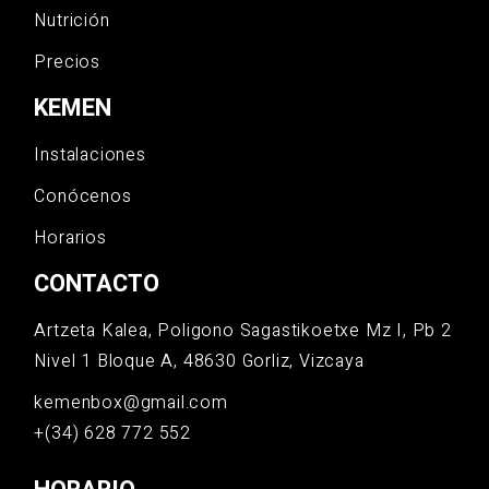
Nutrición
Precios
KEMEN
Instalaciones
Conócenos
Horarios
CONTACTO
Artzeta Kalea, Poligono Sagastikoetxe Mz I, Pb 2
Nivel 1 Bloque A, 48630 Gorliz, Vizcaya
kemenbox@gmail.com
+(34) 628 772 552