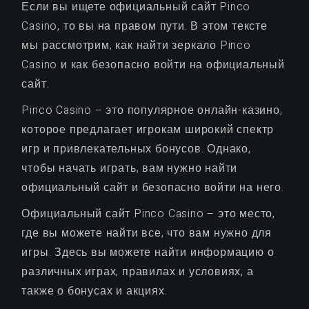
Если вы ищете официальный сайт Pinco
Casino, то вы на правом пути. В этом тексте
мы рассмотрим, как найти зеркало Pinco
Casino и как безопасно войти на официальный
сайт.
Pinco Casino – это популярное онлайн-казино,
которое предлагает игрокам широкий спектр
игр и привлекательных бонусов. Однако,
чтобы начать играть, вам нужно найти
официальный сайт и безопасно войти на него.
Официальный сайт Pinco Casino – это место,
где вы можете найти все, что вам нужно для
игры. Здесь вы можете найти информацию о
различных играх, правилах и условиях, а
также о бонусах и акциях.