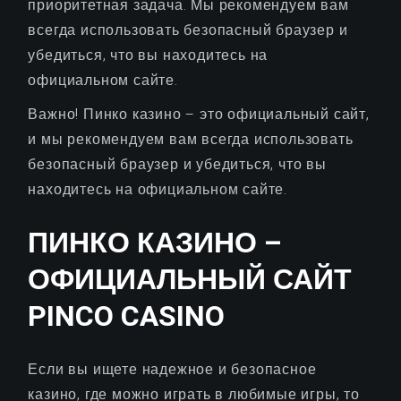
приоритетная задача. Мы рекомендуем вам
всегда использовать безопасный браузер и
убедиться, что вы находитесь на
официальном сайте.
Важно! Пинко казино – это официальный сайт,
и мы рекомендуем вам всегда использовать
безопасный браузер и убедиться, что вы
находитесь на официальном сайте.
ПИНКО КАЗИНО –
ОФИЦИАЛЬНЫЙ САЙТ
PINCO CASINO
Если вы ищете надежное и безопасное
казино, где можно играть в любимые игры, то