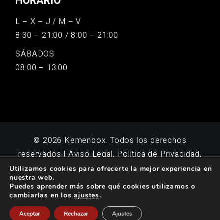
HORARIO
L – X – J / M – V
8:30 – 21:00 / 8:00 – 21:00
SÁBADOS
08:00 – 13:00
© 2026 Kemenbox. Todos los derechos
reservados |
Aviso Legal
,
Política de Privacidad
,
Política de Cookies
,
Normas de la casa
Utilizamos cookies para ofrecerte la mejor experiencia en
nuestra web.
Puedes aprender más sobre qué cookies utilizamos o
cambiarlas en los
ajustes
.
Aceptar
Rechazar
Ajustes