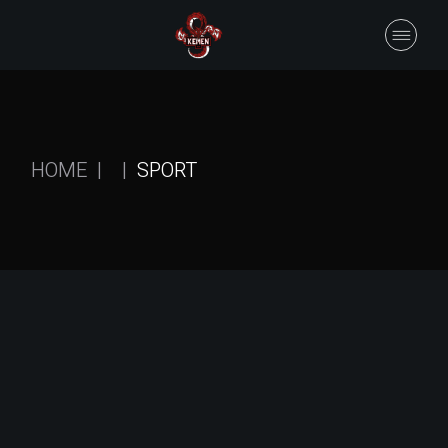
Skip
to
the
content
HOME
SPORT