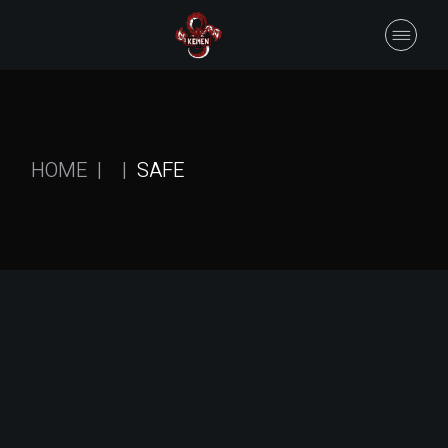
Skip
to
the
content
HOME
SAFE