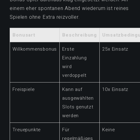
einem eher spontanen Abend wiederum ist reines
Spielen ohne Extra reizvoller.
Bonusart
Beschreibung
Umsatzbeding
Willkommensbonus
Erste
25x Einsatz
Einzahlung
wird
verdoppelt
Freispiele
Kann auf
10x Einsatz
ausgewählten
Slots genutzt
werden
Treuepunkte
Für
Keine
regelmäßiges