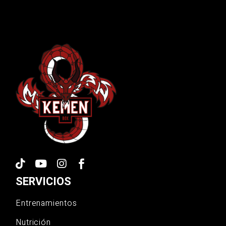
SERVICIOS
Entrenamientos
Nutrición