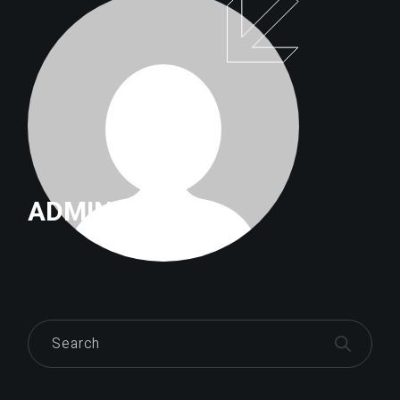
ADMIN4229
Search