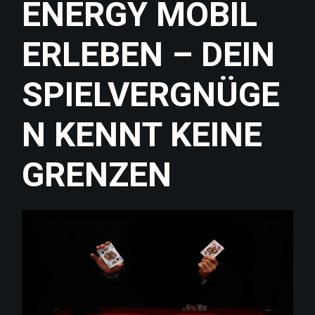
ENERGY MOBIL
ERLEBEN – DEIN
SPIELVERGNÜGE
N KENNT KEINE
GRENZEN