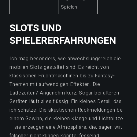
Spielen
SLOTS UND
SPIELERERFAHRUNGEN
Ich mag besonders, wie abwechslungsreich die
mobilen Slots gestaltet sind. Es reicht von
klassischen Fruchtmaschinen bis zu Fantasy-
Themen mit aufwendigen Effekten. Die
Ladezeiten? Angenehm kurz. Sogar bei älteren
Geräten läuft alles flüssig. Ein kleines Detail, das
ich schätze: Die akustischen Rückmeldungen bei
einem Gewinn, die kleinen Klänge und Lichtblitze
– sie erzeugen eine Atmosphäre, die, sagen wir,
falscher nicht klingen könnte:
fesselnd
.