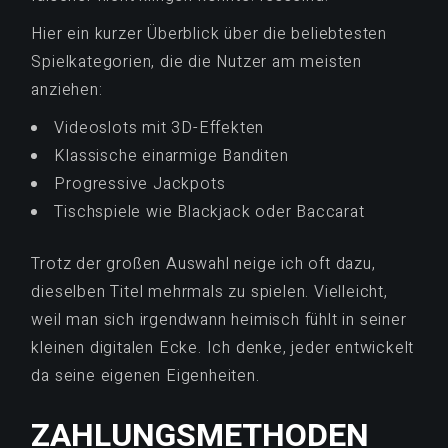
Hier ein kurzer Überblick über die beliebtesten
Spielkategorien, die die Nutzer am meisten
anziehen:
Videoslots mit 3D-Effekten
Klassische einarmige Banditen
Progressive Jackpots
Tischspiele wie Blackjack oder Baccarat
Trotz der großen Auswahl neige ich oft dazu,
dieselben Titel mehrmals zu spielen. Vielleicht,
weil man sich irgendwann heimisch fühlt in seiner
kleinen digitalen Ecke. Ich denke, jeder entwickelt
da seine eigenen Eigenheiten.
ZAHLUNGSMETHODEN